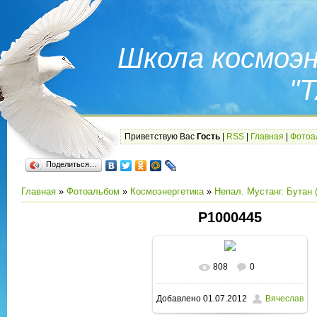
Школа космоэ
"
Приветствую Вас
Гость
|
RSS
|
Главная
|
Фотоа
Поделиться…
Главная
»
Фотоальбом
»
Космоэнергетика
»
Непал. Мустанг. Бутан 
P1000445
808
0
Добавлено
01.07.2012
Вячеслав