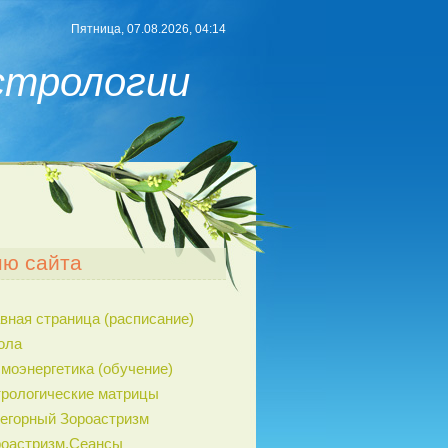
Пятница, 07.08.2026, 04:14
стрологии
ю сайта
вная страница (расписание)
ола
моэнергетика (обучение)
рологические матрицы
егорный Зороастризм
роастризм.Сеансы