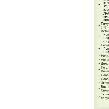
ход
КЭ,
зор
дру
при
опт
Паму
[53]
Вели
Нов
Соф
соо
Перм
Пер
Сил
Непал
Абхаз
Доль
По с
Войн
Слав
Слав
Эксп
Вотт
Силы
Эксп
полу