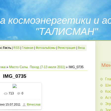
а космоэнергетики и а
"ТАЛИСМАН"
ас
Гость
|
RSS
|
Главная
|
Фотоальбомы
|
Регистрация
|
Вход
Мен
тика
»
Место Силы. Поход (7-13 июля 2011)
» IMG_0735
IMG_0735
Гла
Шк
Кос
713
0
Аст
Эгр
ено
15.07.2011
Вячеслав
Зо