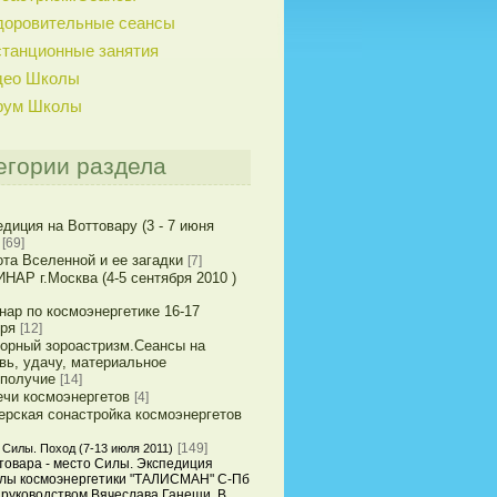
доровительные сеансы
танционные занятия
део Школы
рум Школы
егории раздела
диция на Воттовару (3 - 7 июня
[69]
та Вселенной и ее загадки
[7]
НАР г.Москва (4-5 сентября 2010 )
нар по космоэнергетике 16-17
бря
[12]
горный зороастризм.Сеансы на
вь, удачу, материальное
ополучие
[14]
ечи космоэнергетов
[4]
ерская сонастройка космоэнергетов
[149]
 Силы. Поход (7-13 июля 2011)
товара - место Силы. Экспедиция
лы космоэнергетики "ТАЛИСМАН" С-Пб
 руководством Вячеслава Ганеши. В