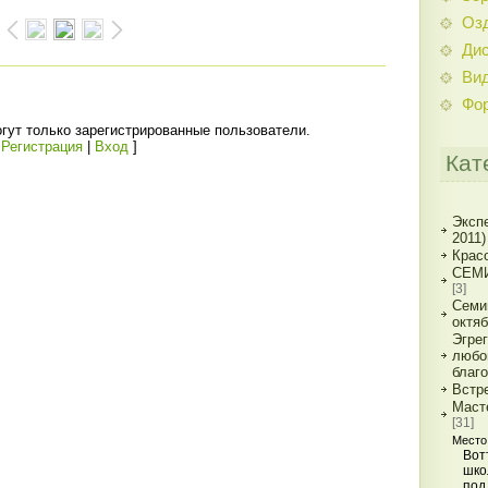
Оз
Дис
Ви
Фо
гут только зарегистрированные пользователи.
[
Регистрация
|
Вход
]
Кат
Экспе
2011)
Красо
СЕМИ
[3]
Семи
октя
Эгре
любо
благ
Встр
Маст
[31]
Место
Вот
шко
под