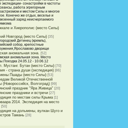
е экспедиции- сонастройки в частоты
 сеансы, работа эгрегорным
оастризмом и местом Силы и многое
гое. Конечно же отдых, веселье и
везенный заряд неисчерпаемого
имизма
ккале и Хиерополис (место Силы)
кий Новгород (место Силы)
[35]
городский Детинец (кремль),
ийский собор, крепостные
ружения,Ярославово дворище
ская аномальная зона.
[52]
мская аномальная зона. Место
ы.Поездка 24.05.12 - 10.06.12
. Мустанг. Бутан (место Силы)
[70]
ия - страна души (экспедиция)
[86]
мены Пшады (место Силы)
[53]
ледам Великой Отечественной
ы (Новороссийск, Волгоград)
[99]
янский праздник "Яра Живица"
[20]
янские праздники и встречи
[27]
едиция по местам силы Крыма
[1]
оваара 2014. Экспедиция на место
[50]
едиция на дольмены, вулкан Шуго и
остров Тамань
[28]