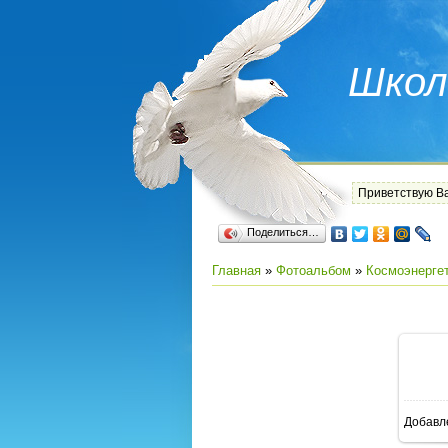
Школ
Приветствую В
Поделиться…
Главная
»
Фотоальбом
»
Космоэнерге
Добавл