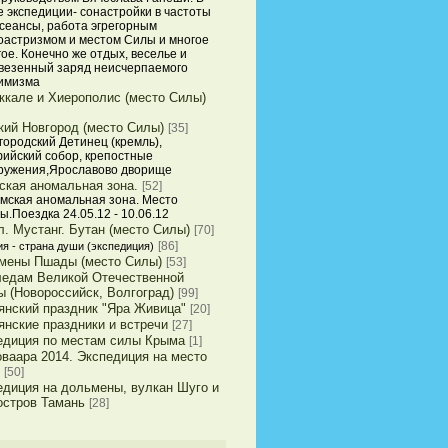
е экспедиции- сонастройки в частоты
 сеансы, работа эгрегорным
оастризмом и местом Силы и многое
гое. Конечно же отдых, веселье и
везенный заряд неисчерпаемого
имизма
ккале и Хиерополис (место Силы)
кий Новгород (место Силы)
[35]
городский Детинец (кремль),
ийский собор, крепостные
ружения,Ярославово дворище
ская аномальная зона.
[52]
мская аномальная зона. Место
ы.Поездка 24.05.12 - 10.06.12
. Мустанг. Бутан (место Силы)
[70]
[86]
я - страна души (экспедиция)
мены Пшады (место Силы)
[53]
ледам Великой Отечественной
ы (Новороссийск, Волгоград)
[99]
янский праздник "Яра Живица"
[20]
янские праздники и встречи
[27]
едиция по местам силы Крыма
[1]
оваара 2014. Экспедиция на место
[50]
едиция на дольмены, вулкан Шуго и
остров Тамань
[28]