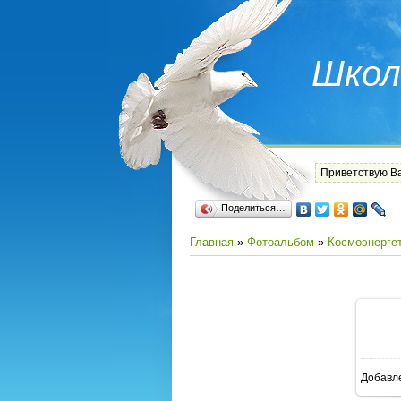
Школ
Приветствую В
Поделиться…
Главная
»
Фотоальбом
»
Космоэнерге
Добавл