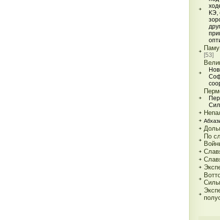
ход
КЭ,
зор
дру
при
опт
Паму
[53]
Вели
Нов
Соф
соо
Перм
Пер
Сил
Непал
Абхази
Доль
По с
Войн
Слав
Слав
Эксп
Вотт
Силы
Эксп
полу