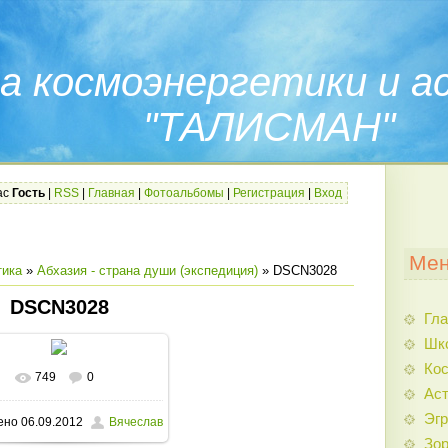
а космоэнергетики и а
"ТАЛИСМАН"
ас
Гость
|
RSS
|
Главная
|
Фотоальбомы
|
Регистрация
|
Вход
Мен
тика
»
Абхазия - страна души (экспедиция)
» DSCN3028
DSCN3028
Гла
Шк
Кос
749
0
Аст
Эгр
ено
06.09.2012
Вячеслав
Зо