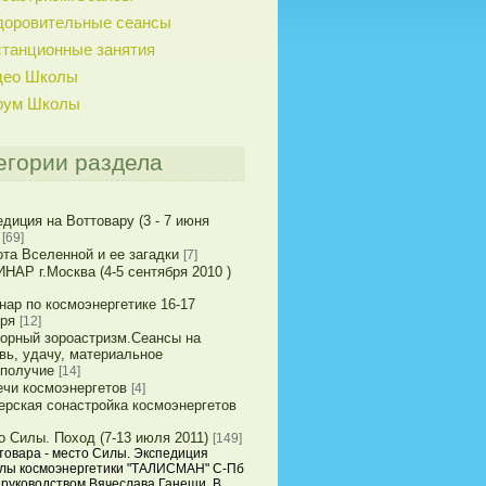
доровительные сеансы
танционные занятия
део Школы
рум Школы
егории раздела
диция на Воттовару (3 - 7 июня
[69]
та Вселенной и ее загадки
[7]
НАР г.Москва (4-5 сентября 2010 )
нар по космоэнергетике 16-17
бря
[12]
горный зороастризм.Сеансы на
вь, удачу, материальное
ополучие
[14]
ечи космоэнергетов
[4]
ерская сонастройка космоэнергетов
о Силы. Поход (7-13 июля 2011)
[149]
товара - место Силы. Экспедиция
лы космоэнергетики "ТАЛИСМАН" С-Пб
 руководством Вячеслава Ганеши. В