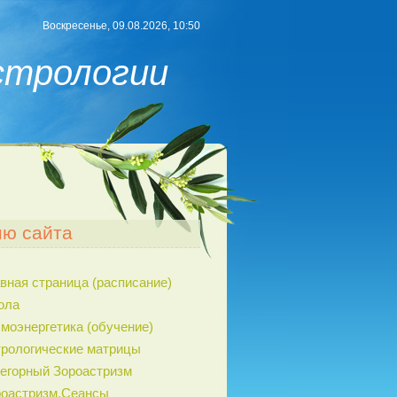
Воскресенье, 09.08.2026, 10:50
стрологии
ю сайта
вная страница (расписание)
ола
моэнергетика (обучение)
рологические матрицы
егорный Зороастризм
роастризм.Сеансы