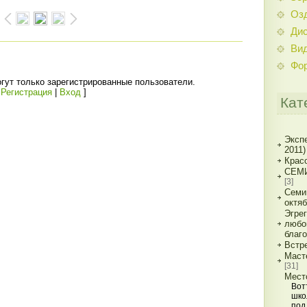
Оз
Дис
Ви
Фо
гут только зарегистрированные пользователи.
[
Регистрация
|
Вход
]
Кат
Экспе
2011)
Красо
СЕМИ
[3]
Семи
октя
Эгре
любо
благ
Встр
Маст
[31]
Мест
Вот
шко
под